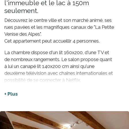
l'immeuble et le lac à 150m
seulement.
Découvrez le centre ville et son marché animé, ses
rues pavées et les magnifiques canaux de "La Petite
Venise des Alpes".
Cet appartement peut accueillir 4 personnes.
La chambre dispose d'un lit 160x200, d'une TV et
de nombreux rangements. Le salon propose quant
à lui un canapé lit 140x200 cm ainsi qu'une
deuxième télévision avec chaînes internationales et
possibilité de se connecter à Netflix.
L'appartement est équipé du wifi, et de tous les
équipements nécessaires pour passer un bon séjour
+ Plus
tels qu'une machine à café (filtre) et un lave-
vaisselle.
La salle d’eau est équipée d’une baignoire et des
WC.
Attention : la machine à laver est hors service.