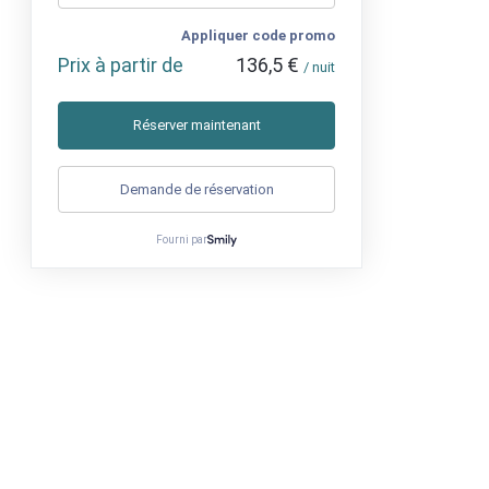
Appliquer code promo
Prix à partir de
136,5 €
/ nuit
Réserver maintenant
Demande de réservation
Fourni par
Téléphone
:
+33 (0)4 26 78 69 84