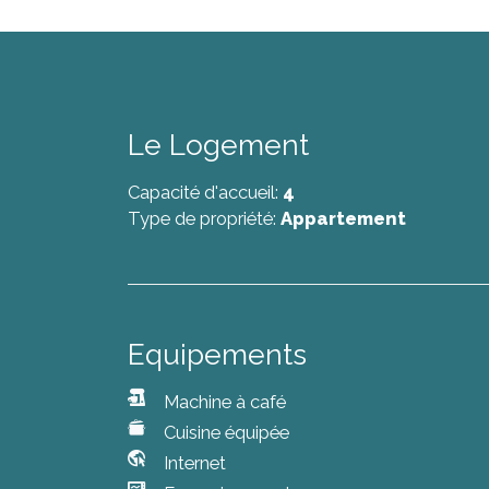
Location de vélos a proximité (une superbe pis
Les arrivées sont possibles tous les jours à pa
Au delà de 21h, si une solution d'arrivée au
20€ vous sera demandé.
Le Logement
Si le logement est disponible plus tôt nous se
vous être confirmé que le jour même.
Capacité d'accueil:
4
De la même manière le jour de votre départ, u
Type de propriété:
Appartement
repris le soir même.
Au plaisir de vous recevoir !
Equipements
Machine à café
Cuisine équipée
Internet