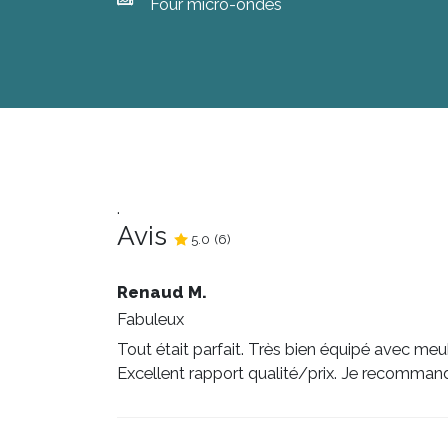
Four micro-ondes
.
Avis
5.0
5.0
(
/5
6
)
Renaud M.
Fabuleux
Tout était parfait. Très bien équipé avec meubl
Excellent rapport qualité/prix. Je recomman