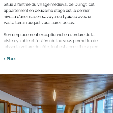
Situé à l’entrée du village médiéval de Duingt, cet
appartement en deuxième étage est le dernier
niveau d’une maison savoyarde typique avec un
vaste terrain auquel vous aurez accès.
Son emplacement exceptionnel en bordure de la
piste cyclable et à 100m du lac vous permettra de
laisser la voiture de côté, tout est accessible à pied!
Seulement 200 mètres vous séparent de la plage
+ Plus
du château, et 400 mètres de la plage municipale!
Idéal pour des vacances en famille, cet
appartement de charme est tout équipé et se
compose de deux chambres, un séjour, une cuisine,
une salle de bains avec grande douche
à l’italienne et des toilettes séparées.