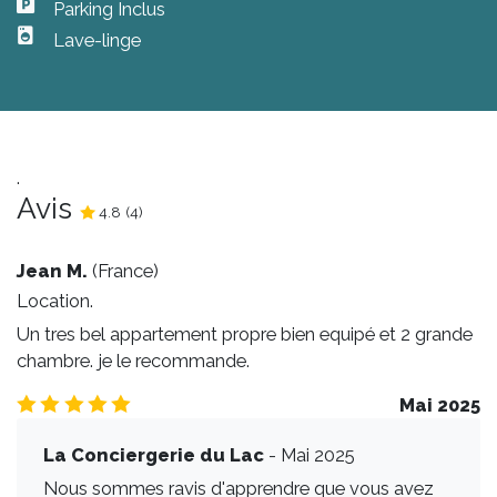
Parking Inclus
-Seythenex et la Sambuy à 30 minutes
Lave-linge
-Courchevel 1h20
Les arrivées sont possibles tous les jours de 16h à
21h.
.
Avis
Au delà de 21h un supplément de 20€ vous sera
4.8
4.8
/5
(
4
)
demandé.
Jean M.
(
France
)
Si le logement est disponible plus tôt nous serons
Location.
heureux de vous accueillir avant 16h.
Un tres bel appartement propre bien equipé et 2 grande
chambre. je le recommande.
De la même manière pour votre départ, un départ
tardif sera permis si l’appartement n’est pas repris le
5.0
/5
Mai 2025
soir même.
La Conciergerie du Lac
- Mai 2025
A proximité :
Nous sommes ravis d'apprendre que vous avez