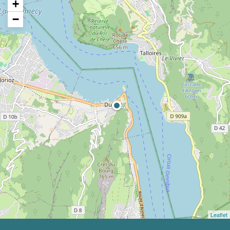
+
−
Leaflet