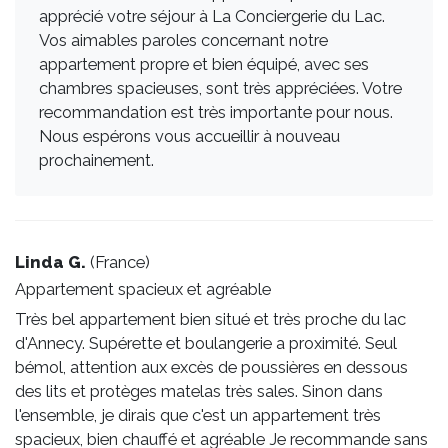
apprécié votre séjour à La Conciergerie du Lac.
+Piste cyclable à 20m
Vos aimables paroles concernant notre
appartement propre et bien équipé, avec ses
+Arrêt de bus
chambres spacieuses, sont très appréciées. Votre
recommandation est très importante pour nous.
+La magnifique ville d’Annecy à 12km
Nous espérons vous accueillir à nouveau
+Les plages
prochainement.
+Les stations de ski avoisinantes
+Les sentiers de randonnées
Linda G.
(
France
)
Au plaisir de vous revoir !
Appartement spacieux et agréable
Très bel appartement bien situé et très proche du lac
d'Annecy. Supérette et boulangerie a proximité. Seul
bémol, attention aux excès de poussières en dessous
des lits et protèges matelas très sales. Sinon dans
l'ensemble, je dirais que c'est un appartement très
spacieux, bien chauffé et agréable Je recommande sans