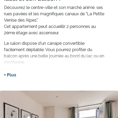
Découvrez le centre-ville et son marché animé, ses
rues pavées et les magnifiques canaux de "La Petite
Venise des Alpes".
Cet appartement peut accueillir 2 personnes au
2ème étage avec ascenseur.
Le salon dispose d'un canapé convertible
facilement dépliable. Vous pourrez profiter du
balcon après une belle journée au bord du lac ou en
montagne.
L'appartement est équipé de tous les équipements
nécessaires pour passer un bon séjour tels qu'une
+ Plus
machine à café Nespresso, un appareil à raclette...
La salle d’eau est équipée d’une douche et des WC.
Le linge de maison sera fourni pour votre séjour,
draps, serviettes et torchon de cuisine.
Nombreux restaurants et commerces accessibles à