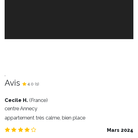
.
Avis
4.0
4.0
/5
(
1
)
Cecile H.
(
France
)
centre Annecy
appartement très calme, bien place
4.0
/5
Mars 2024