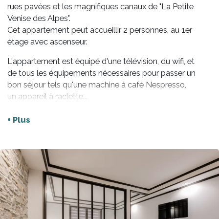
rues pavées et les magnifiques canaux de "La Petite
Venise des Alpes".
Cet appartement peut accueillir 2 personnes, au 1er
étage avec ascenseur.
L'appartement est équipé d'une télévision, du wifi, et
de tous les équipements nécessaires pour passer un
bon séjour tels qu'une machine à café Nespresso,
un appareil à raclette...
Le coin nuit est équipé d'un lit double.
La salle d’eau est équipée d’une douche et les WC
+ Plus
sont séparés.
Le linge de maison sera fourni pour votre séjour,
draps, serviettes et torchon de cuisine.
Nombreux restaurants et commerces accessibles à
pied ; vous pourrez vous déplacer sans voiture
durant tout votre séjour.
Le lac est à 5 min à pied. Location de vélos à