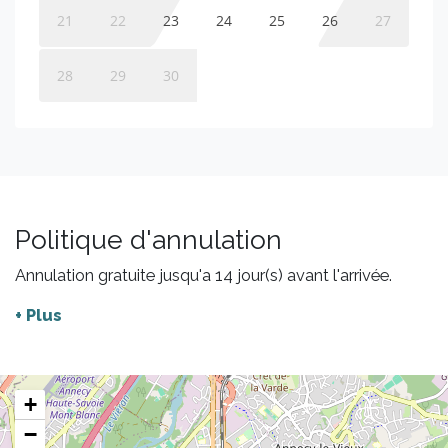
21
22
23
24
25
26
27
28
29
30
Politique d'annulation
Annulation gratuite jusqu'a 14 jour(s) avant l'arrivée.
+ Plus
+
−