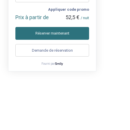
Appliquer code promo
Prix à partir de
52,5 €
/ nuit
Réserver maintenant
Demande de réservation
Fourni par
Téléphone
:
+33 (0)4 26 78 69 84