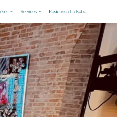
iétés
Services
Résidence Le Kube