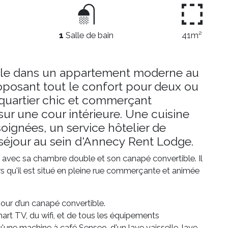
1
Salle de bain
41m²
able dans un appartement moderne au
roposant tout le confort pour deux ou
quartier chic et commerçant
sur une cour intérieure. Une cuisine
soignées, un service hôtelier de
n séjour au sein d'Annecy Rent Lodge.
 avec sa chambre double et son canapé convertible. Il
ors qu'il est situé en pleine rue commerçante et animée
jour d’un canapé convertible.
art TV, du wifi, et de tous les équipements
'une machine à café Senseo, d'un lave vaisselle, lave