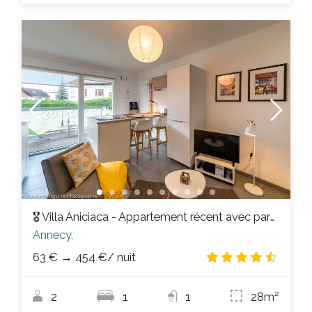
🎖 Villa Aniciaca - Appartement récent avec parking privé et sécurisé
Annecy,
63 €
→
454 €
/ nuit
4.4
/
2
1
1
28m²