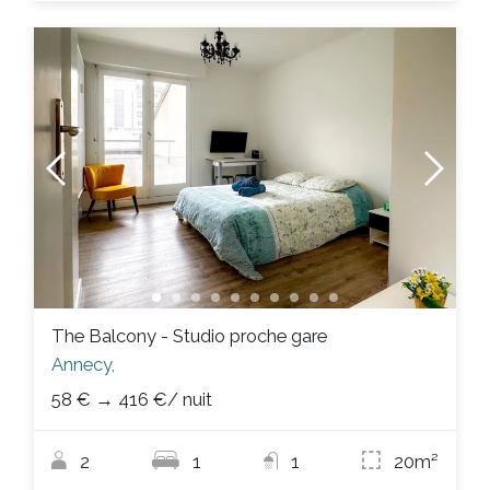
The Balcony - Studio proche gare
Annecy,
58 €
→
416 €
/ nuit
2
1
1
20m²