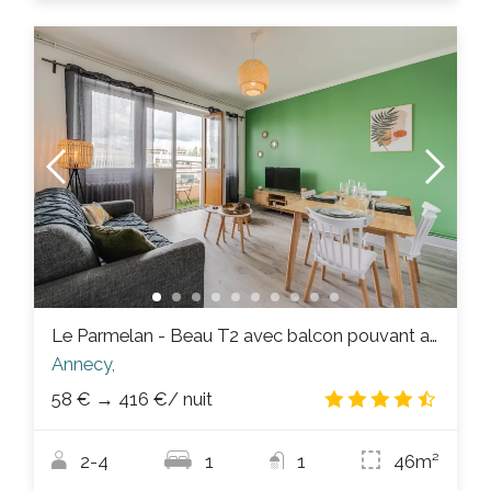
Le Parmelan - Beau T2 avec balcon pouvant accueillir jusqu'à 4 personnes
Annecy,
58 €
→
416 €
/ nuit
4.3
/
2-4
1
1
46m²