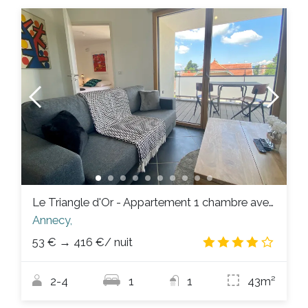
Le Triangle d'Or - Appartement 1 chambre avec terrasse
Annecy,
53 €
→
416 €
/ nuit
3.8
/
2-4
1
1
43m²