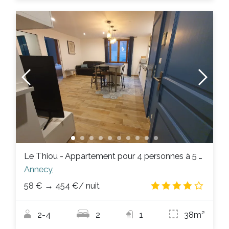
Le Thiou - Appartement pour 4 personnes à 5 min du centre
Annecy,
58 €
→
454 €
/ nuit
3.8
/
2-4
2
1
38m²