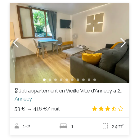
🎖 Joli appartement en Vieille Ville d'Annecy à 200m du Lac
Annecy,
53 €
→
416 €
/ nuit
3.3
/
1-2
1
24m²