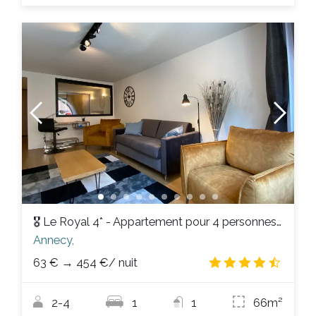
🎖 Le Royal 4* - Appartement pour 4 personnes au centre ville
Annecy,
63 €
→
454 €
/ nuit
4.7
/
2-4
1
1
66m²