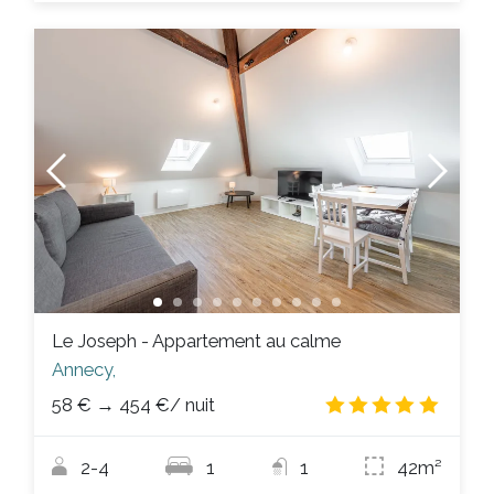
Le Joseph - Appartement au calme
Annecy,
58 €
→
454 €
/ nuit
5.0
/
2-4
1
1
42m²