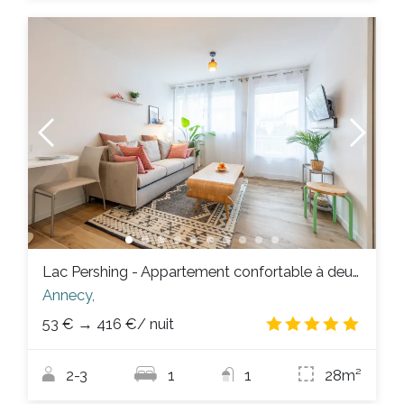
Lac Pershing - Appartement confortable à deux pas du lac
Annecy,
53 €
→
416 €
/ nuit
5.0
/
2-3
1
1
28m²