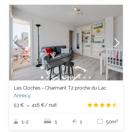
Les Cloches - Charmant T2 proche du Lac
Annecy,
53 €
→
416 €
/ nuit
4.5
/
1-2
1
1
50m²