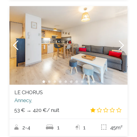
LE CHORUS
Annecy,
53 €
→
420 €
/ nuit
1.0
/
2-4
1
1
45m²