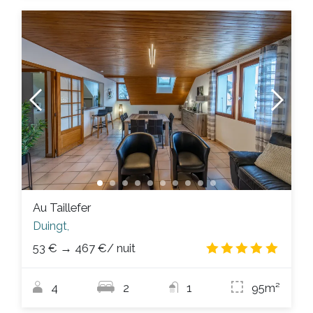
Au Taillefer
Duingt,
53 €
→
467 €
/ nuit
4.8
/
4
2
1
95m²