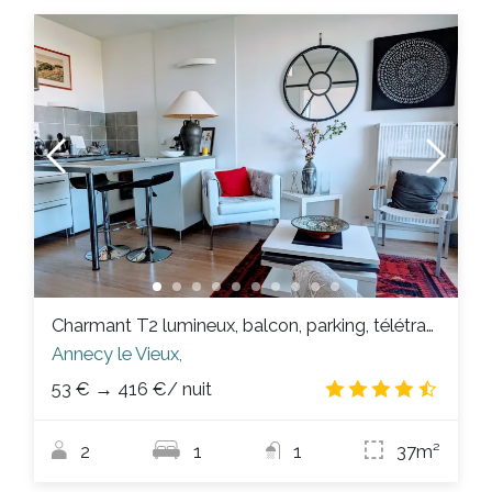
Charmant T2 lumineux, balcon, parking, télétravail
Annecy le Vieux,
53 €
→
416 €
/ nuit
4.5
/
2
1
1
37m²