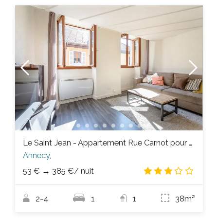
Le Saint Jean - Appartement Rue Carnot pour 2 - 4 pers.
Annecy,
53 €
→
385 €
/ nuit
3.0
/
2-4
1
1
38m²