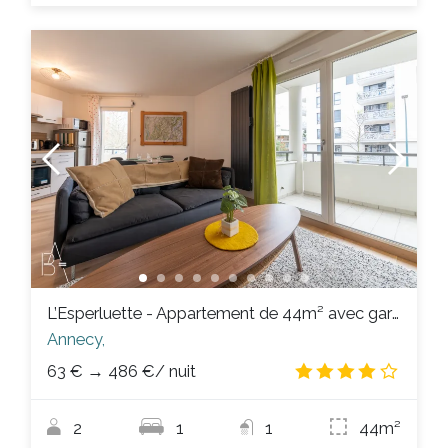
L’Esperluette - Appartement de 44m² avec garage & balcon au centre ville
Annecy,
63 €
→
486 €
/ nuit
4.2
/
2
1
1
44m²