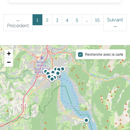
←
1
2
3
4
5
…
15
Suivant
Précédent
→
+
Recherche avec la carte
−