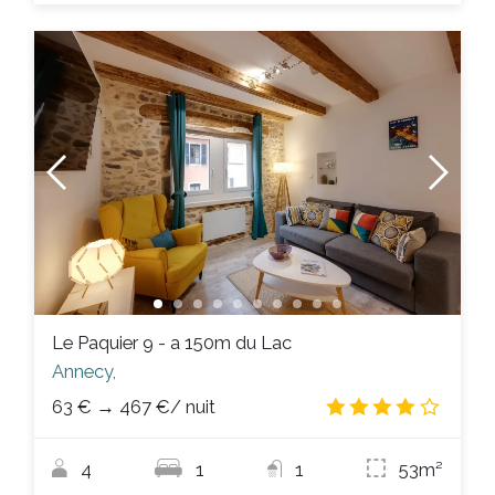
Le Paquier 9 - a 150m du Lac
Annecy,
63 €
→
467 €
/ nuit
4.2
/
4
1
1
53m²